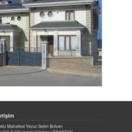
letişim
klu Mahallesi Yavuz Selim Bulvarı
o:276/A P.K.61040 Ortahisar/TRABZON