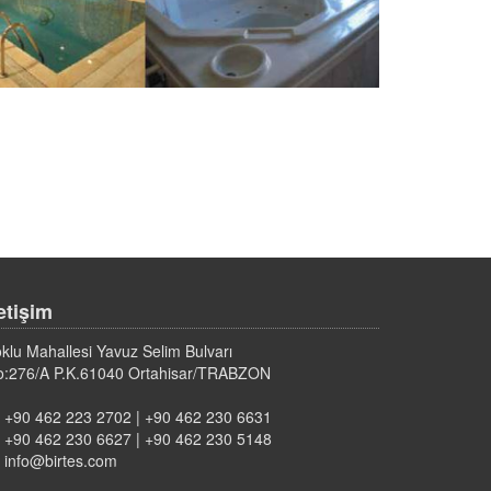
letişim
klu Mahallesi Yavuz Selim Bulvarı
o:276/A P.K.61040 Ortahisar/TRABZON
+90 462 223 2702 | +90 462 230 6631
+90 462 230 6627 | +90 462 230 5148
info@birtes.com