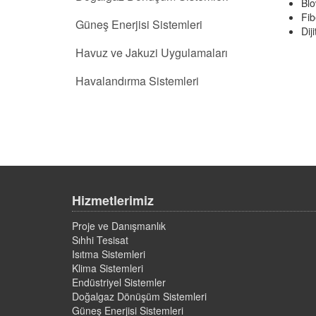
Blo
Fib
Güneş Enerjisi Sistemleri
Dij
Havuz ve Jakuzi Uygulamaları
Havalandırma Sistemleri
Hizmetlerimiz
Proje ve Danışmanlık
Sıhhi Tesisat
Isıtma Sistemleri
Klima Sistemleri
Endüstriyel Sistemler
Doğalgaz Dönüşüm Sistemleri
Güneş Enerjisi Sistemleri