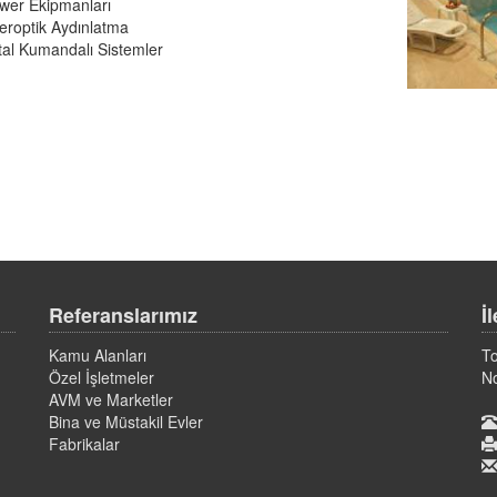
wer Ekipmanları
eroptik Aydınlatma
ital Kumandalı Sistemler
Referanslarımız
İ
Kamu Alanları
To
Özel İşletmeler
N
AVM ve Marketler
Bina ve Müstakil Evler
Fabrikalar