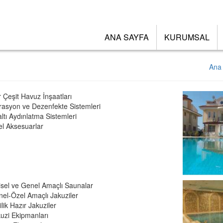
ANA SAYFA
KURUMSAL
Ana
 Çeşit Havuz İnşaatları
trasyon ve Dezenfekte Sistemleri
ltı Aydınlatma Sistemleri
l Aksesuarlar
isel ve Genel Amaçlı Saunalar
el-Özel Amaçlı Jakuziler
ilik Hazır Jakuziler
uzi Ekipmanları