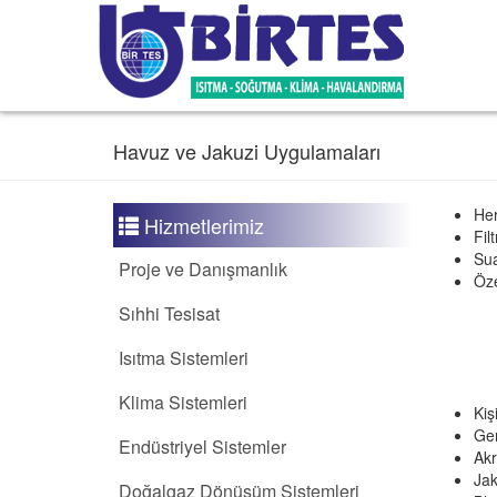
Havuz ve Jakuzi Uygulamaları
Her
Hizmetlerimiz
Fil
Sua
Proje ve Danışmanlık
Öze
Sıhhi Tesisat
Isıtma Sistemleri
Klima Sistemleri
Kiş
Gen
Endüstriyel Sistemler
Akr
Jak
Doğalgaz Dönüşüm Sistemleri